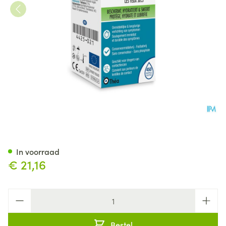
Thealoz Duo Oogdruppels 15
In voorraad
€ 21,16
Aantal
Bestel