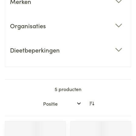
Merken
filter
Organisaties
filter
Dieetbeperkingen
filter
5
producten
Sorteer op: