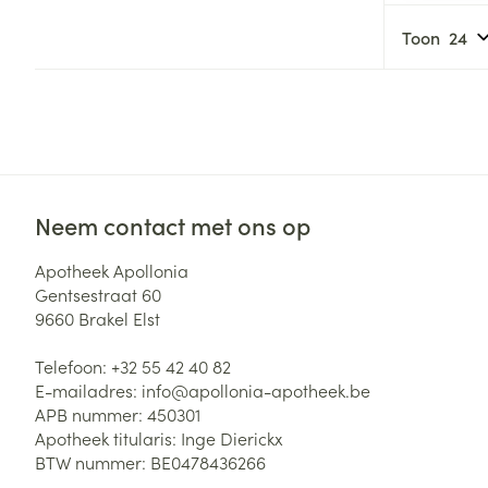
Haar
Gezichtsverzor
Toon
Pillendozen en
accessoires
Pigmentstoorni
Gevoelige huid
geïrriteerde hu
Gemengde hui
Doffe huid
Neem contact met ons op
Toon meer
Apotheek Apollonia
Gentsestraat 60
9660
Brakel Elst
Snurken
Telefoon:
+32 55 42 40 82
E-mailadres:
info@
apollonia-apotheek.be
APB nummer:
450301
Apotheek titularis:
Inge Dierickx
BTW nummer:
BE0478436266