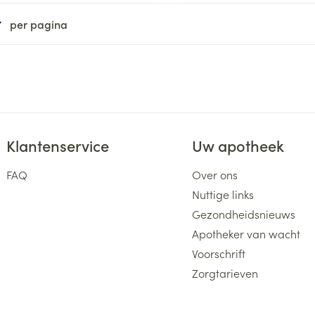
ging
Supplementen
Insectenwe
per pagina
Mondmaskers
middelen
ssen
 -
id
d
Klantenservice
Uw apotheek
FAQ
Over ons
Nuttige links
Gezondheidsnieuws
Zelfbruiner
Scheren
Apotheker van wacht
Voorschrift
Zorgtarieven