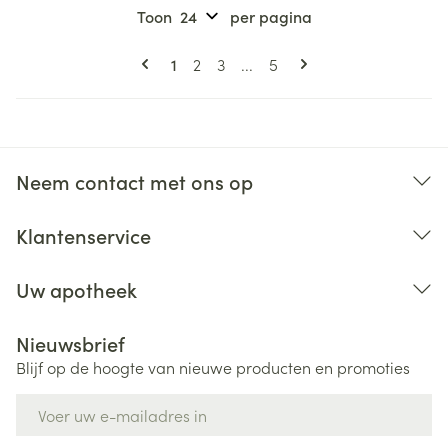
Toon
per pagina
Pagina's
U lees momenteel pagina
Pagina
Pagina
Pagina
1
2
3
...
5
Neem contact met ons op
Klantenservice
Uw apotheek
Nieuwsbrief
Blijf op de hoogte van nieuwe producten en promoties
E-mail adres