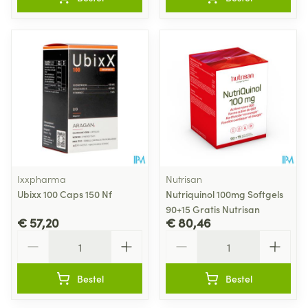
Ixxpharma
Nutrisan
Ubixx 100 Caps 150 Nf
Nutriquinol 100mg Softgels
90+15 Gratis Nutrisan
€ 57,20
€ 80,46
Aantal
Aantal
Bestel
Bestel