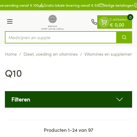
Dia 1 van 1
Ga naar de inhoud
verzending vanaf € 100
Gratis lokale levering vanaf € 50
Veilige betalingen
0
0 artikelen
Menu
€ 0,00
M
Zoek
Product, merk, categorie...
Home
/
Dieet, voeding en vitamines
/
Vitamines en supplemente
Q10
Filteren
Producten
1
-
24
van
97