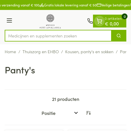
Dia 1 van 1
Ga naar de inhoud
 verzending vanaf € 100
Gratis lokale levering vanaf € 50
Veilige betalingen
0
0 artikelen
Menu
€ 0,00
Medicijnen en s
Zoek
Product, merk, categorie...
Home
/
Thuiszorg en EHBO
/
Kousen, panty's en sokken
/
Panty
Panty's
21
producten
Sorteer op: