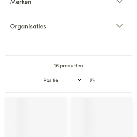
Merken
filter
Organisaties
filter
16
producten
Sorteer op: