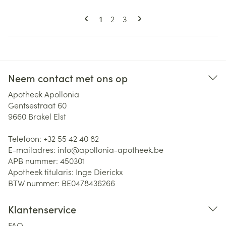
Pagina's
U lees momenteel pagina
Pagina
Pagina
1
2
3
Neem contact met ons op
Apotheek Apollonia
Gentsestraat 60
9660
Brakel Elst
Telefoon:
+32 55 42 40 82
E-mailadres:
info@
apollonia-apotheek.be
APB nummer:
450301
Apotheek titularis:
Inge Dierickx
BTW nummer:
BE0478436266
Klantenservice
FAQ