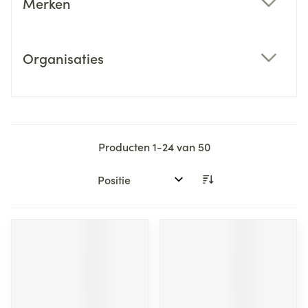
Merken
filter
Organisaties
filter
Producten
1
-
24
van
50
Sorteer op: