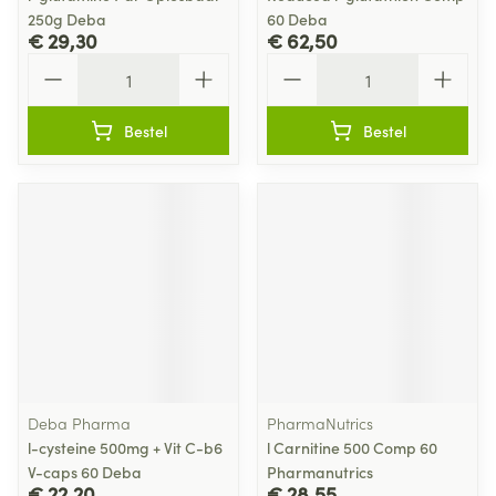
250g Deba
60 Deba
€ 29,30
€ 62,50
Aantal
Aantal
Bestel
Bestel
Deba Pharma
PharmaNutrics
l-cysteine 500mg + Vit C-b6
l Carnitine 500 Comp 60
V-caps 60 Deba
Pharmanutrics
€ 22,20
€ 28,55