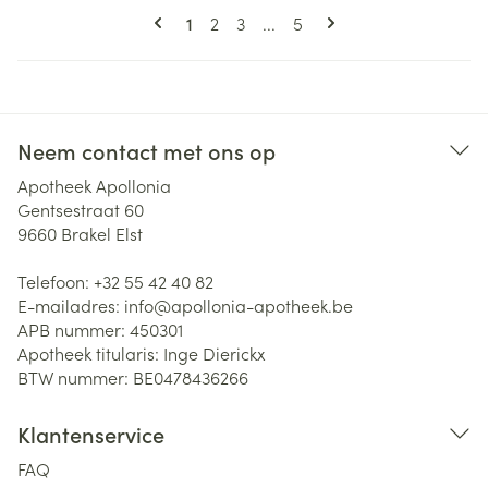
Pagina's
U lees momenteel pagina
Pagina
Pagina
Pagina
1
2
3
...
5
Neem contact met ons op
Apotheek Apollonia
Gentsestraat 60
9660
Brakel Elst
Telefoon:
+32 55 42 40 82
E-mailadres:
info@
apollonia-apotheek.be
APB nummer:
450301
Apotheek titularis:
Inge Dierickx
BTW nummer:
BE0478436266
Klantenservice
FAQ