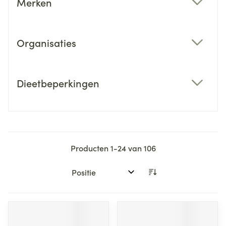
Merken
filter
Organisaties
filter
Dieetbeperkingen
filter
Producten
1
-
24
van
106
Sorteer op: