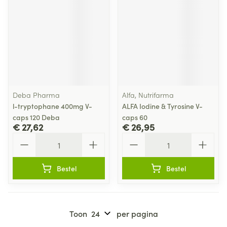
Deba Pharma
Alfa, Nutrifarma
l-tryptophane 400mg V-
ALFA Iodine & Tyrosine V-
caps 120 Deba
caps 60
€ 27,62
€ 26,95
Aantal
Aantal
Bestel
Bestel
Toon
per pagina