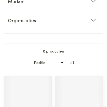
Merken
filter
Organisaties
filter
8
producten
Sorteer op: