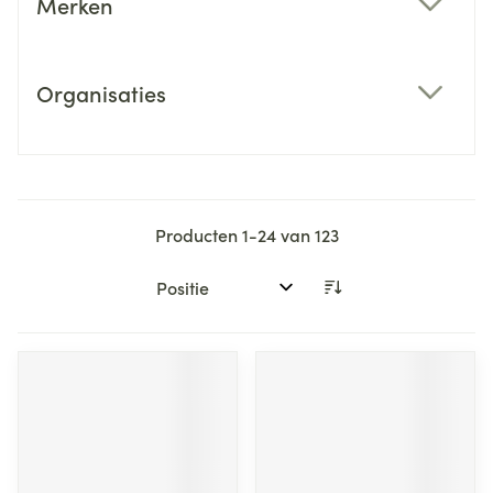
Merken
filter
Organisaties
filter
Producten
1
-
24
van
123
Sorteer op: