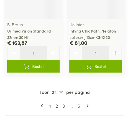
B. Braun
Hollister
Urimed Vision Standard
Infyna Chic Kath. Nelaton
32mm 30 Nf
Latexvrij 13cm Ch12 30
€ 163,87
€ 81,00
Aantal
Aantal
Bestel
Bestel
Toon
per pagina
Pagina's
U lees momenteel pagina
Pagina
Pagina
Pagina
1
2
3
...
6