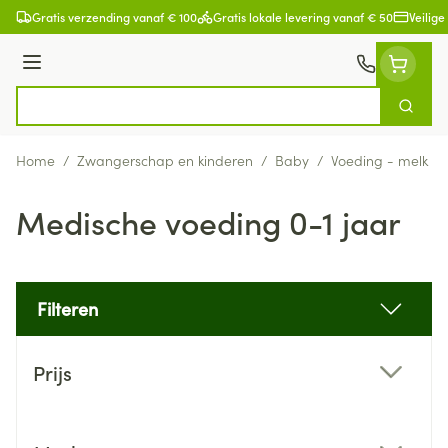
Ga naar de inhoud
Gratis verzending vanaf € 100
Gratis lokale levering vanaf € 50
Veilige
Menu
Zoek
Product, merk, categorie...
Home
/
Zwangerschap en kinderen
/
Baby
/
Voeding - melk
/
Medische voeding 0-1 jaar
Filteren
Doorgaan naar productlijst
Prijs
filter