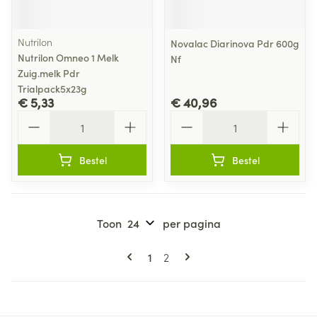
Nutrilon
Novalac Diarinova Pdr 600g
Nutrilon Omneo 1 Melk
Nf
Zuig.melk Pdr
Trialpack5x23g
€ 5,33
€ 40,96
Aantal
Aantal
Bestel
Bestel
Toon
per pagina
Pagina's
U lees momenteel pagina
Pagina
1
2