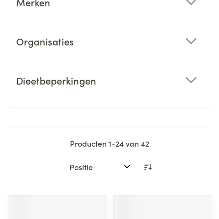
Merken
filter
Organisaties
filter
Dieetbeperkingen
filter
Producten
1
-
24
van
42
Sorteer op: