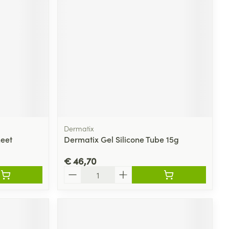
rende
Parfums en
geurproducten
Dermatix
heet
Dermatix Gel Silicone Tube 15g
€ 46,70
CBD
Aantal