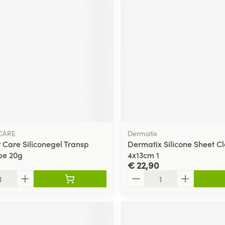
CARE
Dermatix
 Care Siliconegel Transp
Dermatix Silicone Sheet C
be 20g
4x13cm 1
€ 22,90
Aantal