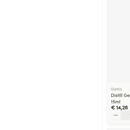
Viatris
Distill G
15ml
€ 14,26
Aantal