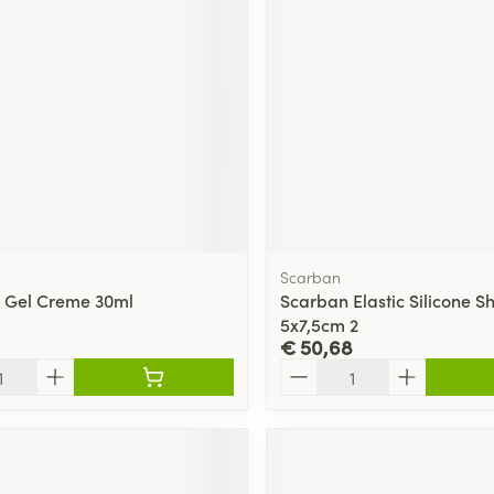
ging
Supplementen
Insectenwe
Mondmaskers
middelen
ssen
 -
id
d
Scarban
 Gel Creme 30ml
Scarban Elastic Silicone S
5x7,5cm 2
€ 50,68
Zelfbruiner
Scheren
Aantal