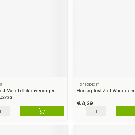
t
Hansaplast
st Med Littekenvervager
Hansaplast Zalf Wondgen
 02728
€ 8,29
Aantal