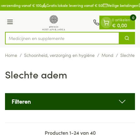
Dia 1 van 1
Ga naar de inhoud
 verzending vanaf € 100
Gratis lokale levering vanaf € 50
Veilige betalingen
0
0 artikelen
Menu
€ 0,00
Medicij
Zoek
Product, merk, categorie...
Home
/
Schoonheid, verzorging en hygiëne
/
Mond
/
Slechte 
Slechte adem
Filteren
Producten
1
-
24
van
40