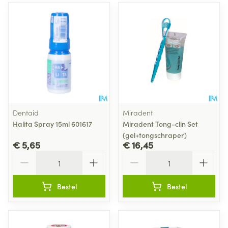
Dentaid
Miradent
Halita Spray 15ml 601617
Miradent Tong-clin Set
(gel+tongschraper)
€ 5,65
€ 16,45
Aantal
Aantal
Bestel
Bestel