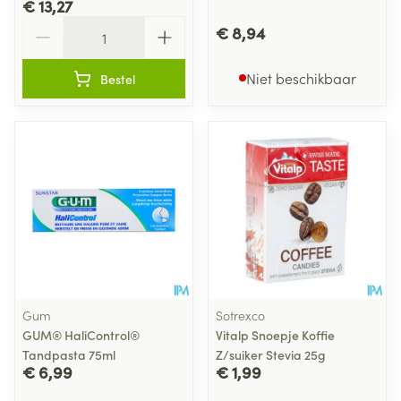
€ 13,27
Aantal
€ 8,94
Niet beschikbaar
Bestel
Gum
Sotrexco
GUM® HaliControl®
Vitalp Snoepje Koffie
Tandpasta 75ml
Z/suiker Stevia 25g
€ 6,99
€ 1,99