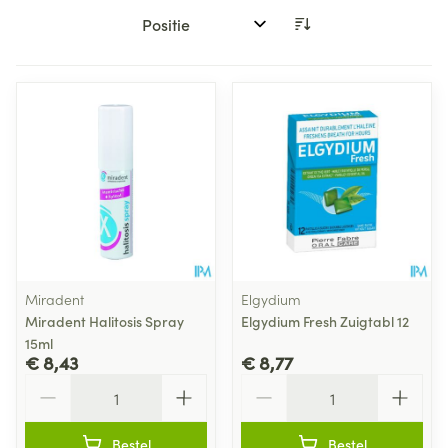
Sorteer op:
Miradent
Elgydium
Miradent Halitosis Spray
Elgydium Fresh Zuigtabl 12
15ml
€ 8,43
€ 8,77
Aantal
Aantal
Bestel
Bestel