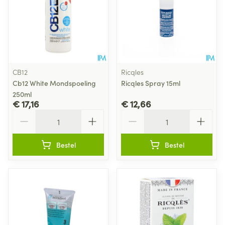
CB12
Ricqles
Cb12 White Mondspoeling
Ricqles Spray 15ml
250ml
€ 17,16
€ 12,66
Aantal
Aantal
Bestel
Bestel