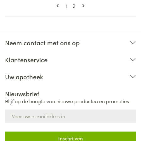
Pagina's
U lees momenteel pagina
Pagina
1
2
Neem contact met ons op
Klantenservice
Uw apotheek
Nieuwsbrief
Blijf op de hoogte van nieuwe producten en promoties
E-mail adres
Inschrijven