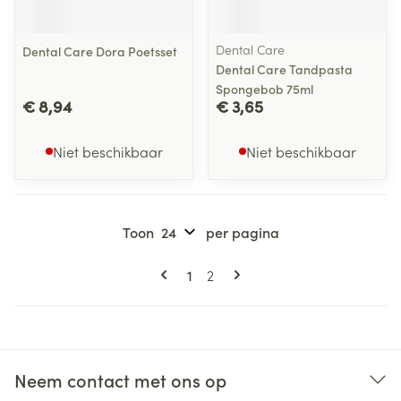
Dental Care
Dental Care Dora Poetsset
Dental Care Tandpasta
Spongebob 75ml
€ 8,94
€ 3,65
Niet beschikbaar
Niet beschikbaar
Toon
per pagina
Pagina's
U lees momenteel pagina
Pagina
1
2
Neem contact met ons op