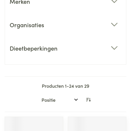
Merken
filter
Organisaties
filter
Dieetbeperkingen
filter
Producten
1
-
24
van
29
Sorteer op: