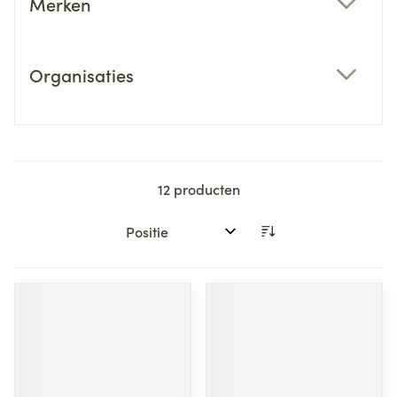
Merken
filter
Organisaties
filter
12
producten
Sorteer op: