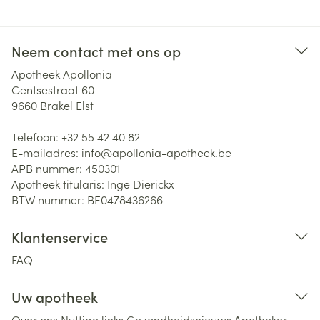
Neem contact met ons op
Apotheek Apollonia
Gentsestraat 60
9660
Brakel Elst
Telefoon:
+32 55 42 40 82
E-mailadres:
info@
apollonia-apotheek.be
APB nummer:
450301
Apotheek titularis:
Inge Dierickx
BTW nummer:
BE0478436266
Klantenservice
FAQ
Uw apotheek
Over ons
Nuttige links
Gezondheidsnieuws
Apotheker