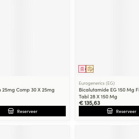
middel
voorschrift
Geneesmiddel
Op voorschrift
Eurogenerics (EG)
n 25mg Comp 30 X 25mg
Bicalutamide EG 150 Mg 
Tabl 28 X 150 Mg
€ 135,63
Reserveer
Reserveer