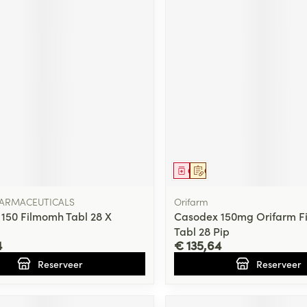
middel
voorschrift
Geneesmiddel
Op voorschrift
HARMACEUTICALS
Orifarm
150 Filmomh Tabl 28 X
Casodex 150mg Orifarm F
Tabl 28 Pip
4
€ 135,64
Reserveer
Reserveer