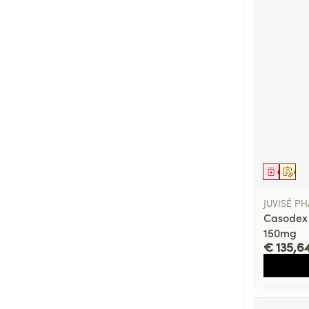
Genees
Op 
JUVISÉ P
Casodex 
150mg
€ 135,6