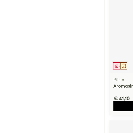
Genees
Op 
Pfizer
Aromasi
€ 41,10