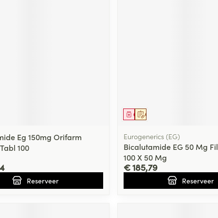
middel
voorschrift
Geneesmiddel
Op voorschrift
mide Eg 150mg Orifarm
Eurogenerics (EG)
Bicalutamide EG 50 Mg Fi
Tabl 100
100 X 50 Mg
4
€ 185,79
Reserveer
Reserveer