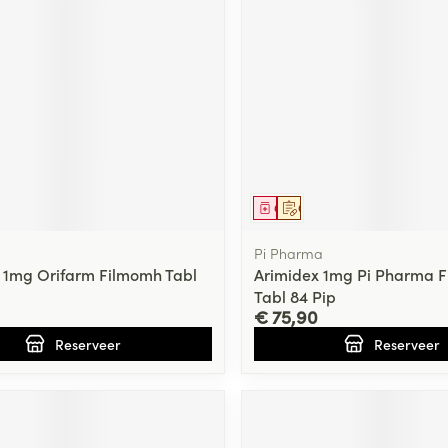
ging
Supplementen
Insectenwe
Mondmaskers
middelen
ssen
 -
id
d
middel
voorschrift
Geneesmiddel
Op voorschrift
Pi Pharma
 1mg Orifarm Filmomh Tabl
Arimidex 1mg Pi Pharma 
Tabl 84 Pip
€ 75,90
Zelfbruiner
Scheren
Reserveer
Reserveer