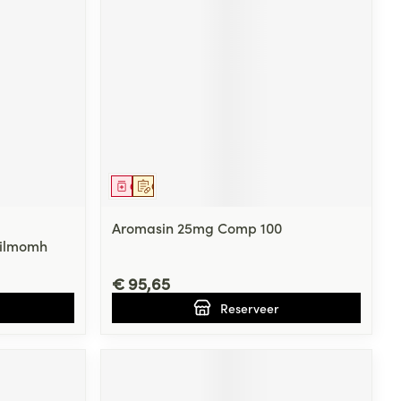
rende
Parfums en
geurproducten
Geneesmiddel
Op voorschrift
Aromasin 25mg Comp 100
Filmomh
€ 95,65
CBD
Reserveer