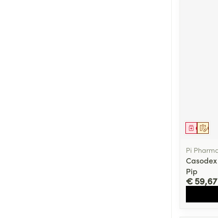
Genees
Op 
Pi Pharm
Casodex 
Pip
€ 59,67