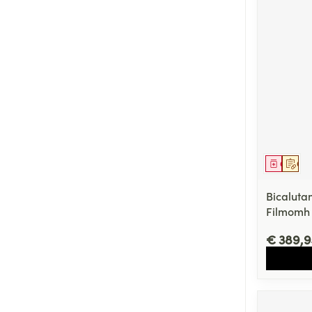
Genees
Op 
Bicaluta
Filmomh 
€ 389,9