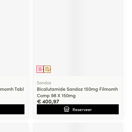
Geneesmiddel
Op voorschrift
Sandoz
lmomh Tabl
Bicalutamide Sandoz 150mg Filmomh
Comp 98 X 150mg
€ 400,97
Reserveer