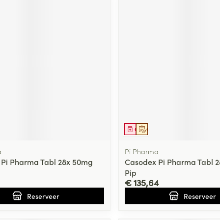
middel
voorschrift
Geneesmiddel
Op voorschrift
a
Pi Pharma
Pi Pharma Tabl 28x 50mg
Casodex Pi Pharma Tabl 
Pip
€ 135,64
Reserveer
Reserveer