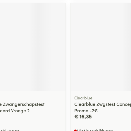
Clearblue
e Zwangerschapstest
Clearblue Zwgstest Concep
eerd Vroege 2
Promo -2€
€ 16,35
schikbaar
Niet beschikbaar