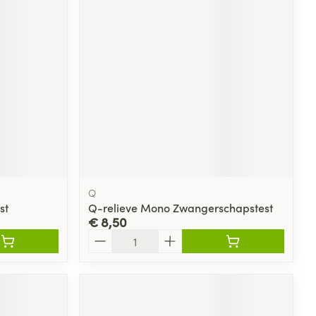
rende
Parfums en
geurproducten
Q
st
Q-relieve Mono Zwangerschapstest
€ 8,50
CBD
Aantal