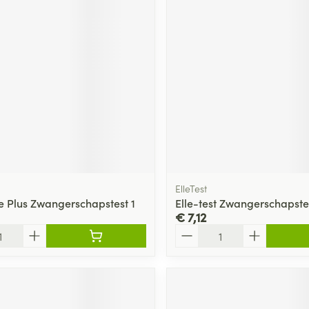
ging
Supplementen
Insectenwe
Mondmaskers
middelen
ssen
 -
id
d
ElleTest
e Plus Zwangerschapstest 1
Elle-test Zwangerschapste
€ 7,12
Zelfbruiner
Scheren
Aantal