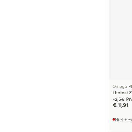
Omega P
Lifetest 
-2,5€ P
€ 11,91
Niet be