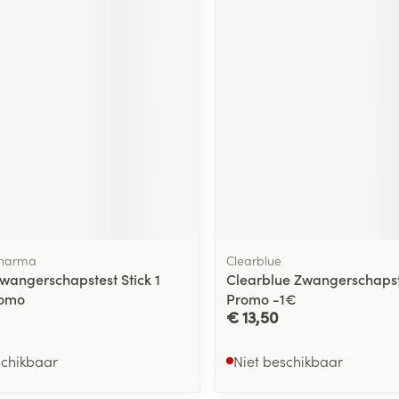
harma
Clearblue
Zwangerschapstest Stick 1
Clearblue Zwangerschapste
romo
Promo -1€
€ 13,50
schikbaar
Niet beschikbaar