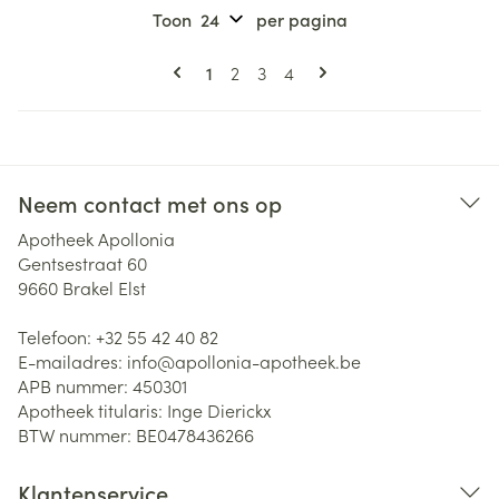
Toon
per pagina
Pagina's
U lees momenteel pagina
Pagina
Pagina
Pagina
1
2
3
4
Neem contact met ons op
Apotheek Apollonia
Gentsestraat 60
9660
Brakel Elst
Telefoon:
+32 55 42 40 82
E-mailadres:
info@
apollonia-apotheek.be
APB nummer:
450301
Apotheek titularis:
Inge Dierickx
BTW nummer:
BE0478436266
Klantenservice