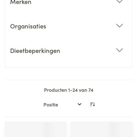
Merken
filter
Organisaties
filter
Dieetbeperkingen
filter
Producten
1
-
24
van
74
Sorteer op: