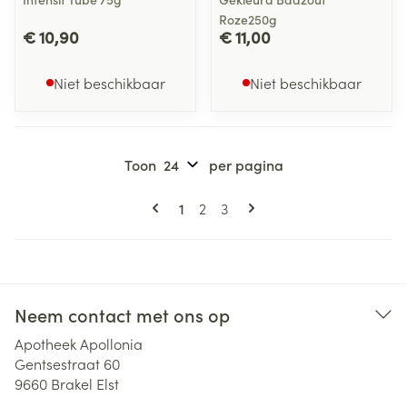
Roze250g
€ 10,90
€ 11,00
Niet beschikbaar
Niet beschikbaar
Toon
per pagina
Pagina's
U lees momenteel pagina
Pagina
Pagina
1
2
3
Neem contact met ons op
Apotheek Apollonia
Gentsestraat 60
9660
Brakel Elst