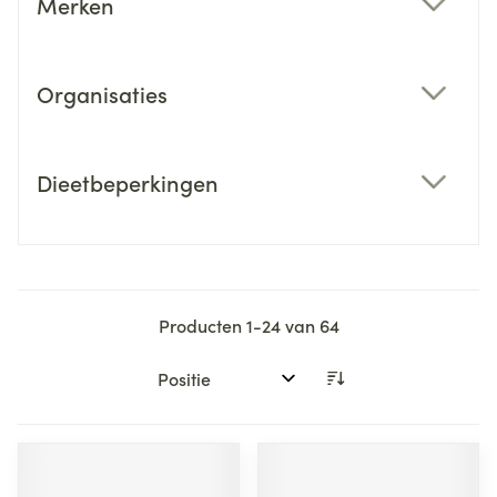
Merken
filter
Organisaties
filter
Dieetbeperkingen
filter
Producten
1
-
24
van
64
Sorteer op: