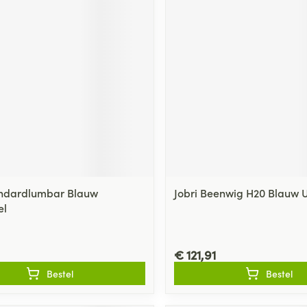
andardlumbar Blauw
Jobri Beenwig H20 Blauw U
el
€ 121,91
Bestel
Bestel