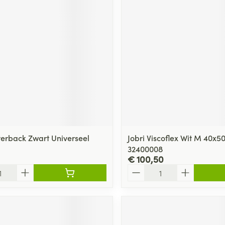
ging
Supplementen
Insectenwe
Mondmaskers
middelen
ssen
 -
id
d
tterback Zwart Universeel
Jobri Viscoflex Wit M 40x5
32400008
€ 100,50
Zelfbruiner
Scheren
Aantal