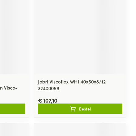
Jobri Viscoflex Wit l 40x50x8/12
en Visco-
32400058
€ 107,10
Bestel