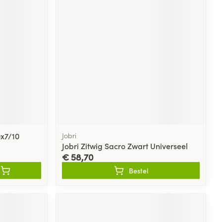
rende
Parfums en
geurproducten
0x7/10
Jobri
Jobri Zitwig Sacro Zwart Universeel
€ 58,70
CBD
Bestel