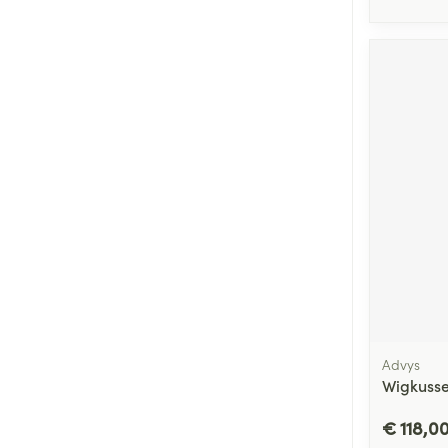
Advys
Wigkusse
€ 118,0