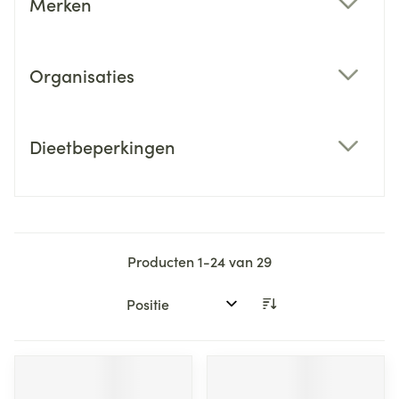
Merken
filter
Organisaties
filter
Dieetbeperkingen
filter
Producten
1
-
24
van
29
Sorteer op: