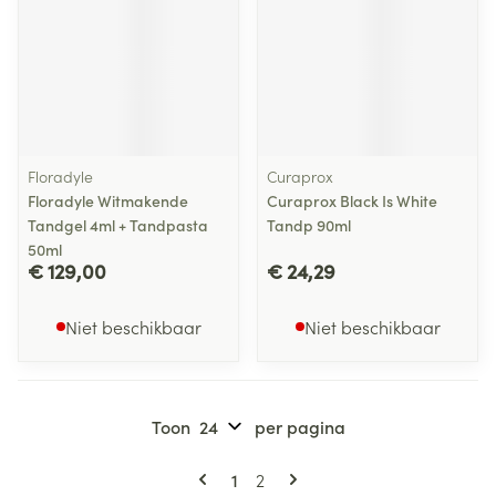
Floradyle
Curaprox
Floradyle Witmakende
Curaprox Black Is White
Tandgel 4ml + Tandpasta
Tandp 90ml
50ml
€ 129,00
€ 24,29
Niet beschikbaar
Niet beschikbaar
Toon
per pagina
Pagina's
U lees momenteel pagina
Pagina
1
2