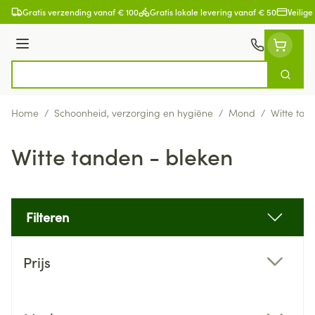
Ga naar de inhoud
Gratis verzending vanaf € 100
Gratis lokale levering vanaf € 50
Veilige
Menu
Zoek
Product, merk, categorie...
Home
/
Schoonheid, verzorging en hygiëne
/
Mond
/
Witte tan
Witte tanden - bleken
Filteren
Doorgaan naar productlijst
Prijs
filter