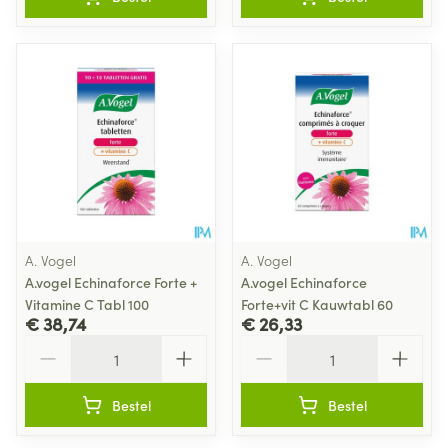
A. Vogel
A. Vogel
A.vogel Echinaforce Forte +
A.vogel Echinaforce
Vitamine C Tabl 100
Forte+vit C Kauwtabl 60
€ 38,74
€ 26,33
Aantal
Aantal
Bestel
Bestel