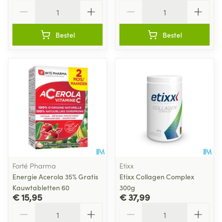
Aantal
Aantal
Bestel
Bestel
Forté Pharma
Etixx
Energie Acerola 35% Gratis
Etixx Collagen Complex
Kauwtabletten 60
300g
€ 15,95
€ 37,99
Aantal
Aantal