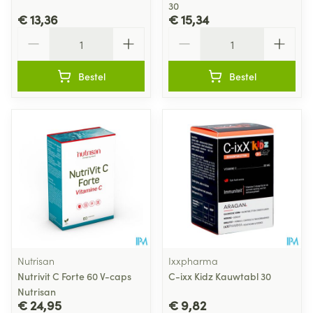
30
€ 13,36
€ 15,34
Aantal
Aantal
Bestel
Bestel
Nutrisan
Ixxpharma
Nutrivit C Forte 60 V-caps
C-ixx Kidz Kauwtabl 30
Nutrisan
€ 24,95
€ 9,82