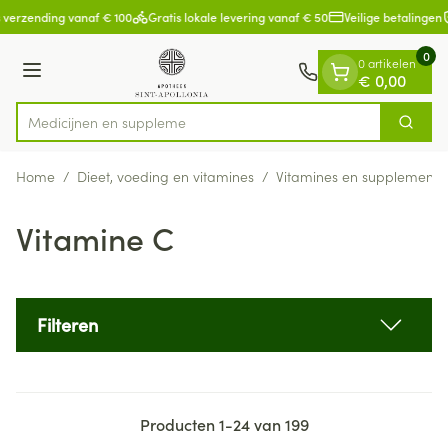
Dia 1 van 1
Ga naar de inhoud
 verzending vanaf € 100
Gratis lokale levering vanaf € 50
Veilige betalingen
0
0 artikelen
Menu
€ 0,00
Me
Zoek
Product, merk, categorie...
Home
/
Dieet, voeding en vitamines
/
Vitamines en supplemente
Vitamine C
Filteren
Producten
1
-
24
van
199