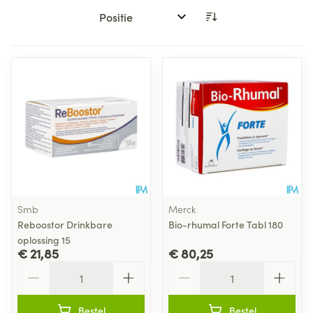
Sorteer op:
Smb
Merck
Reboostor Drinkbare
Bio-rhumal Forte Tabl 180
oplossing 15
€ 21,85
€ 80,25
Aantal
Aantal
Bestel
Bestel