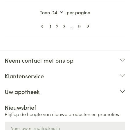
Toon
per pagina
Pagina's
U lees momenteel pagina
Pagina
Pagina
Pagina
1
2
3
...
9
Neem contact met ons op
Klantenservice
Uw apotheek
Nieuwsbrief
Blijf op de hoogte van nieuwe producten en promoties
E-mail adres