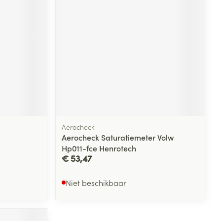
rende
Parfums en
geurproducten
Aerocheck
Aerocheck Saturatiemeter Volw
Hp011-fce Henrotech
CBD
€ 53,47
Niet beschikbaar