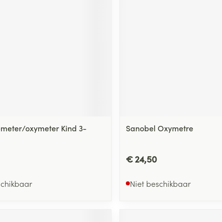
ging
Supplementen
Insectenwe
Mondmaskers
middelen
ssen
 -
id
d
emeter/oxymeter Kind 3-
Sanobel Oxymetre
Zelfbruiner
Scheren
€ 24,50
schikbaar
Niet beschikbaar