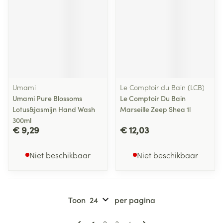
Umami
Le Comptoir du Bain (LCB)
Umami Pure Blossoms
Le Comptoir Du Bain
Lotus&jasmijn Hand Wash
Marseille Zeep Shea 1l
300ml
€ 9,29
€ 12,03
Niet beschikbaar
Niet beschikbaar
Toon
per pagina
Pagina's
U lees momenteel pagina