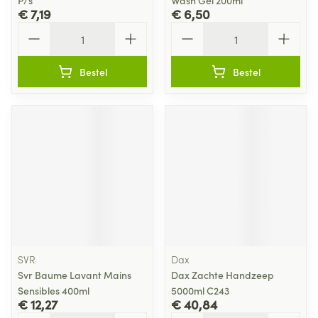
P/s
Wash Gel 200ml
€ 7,19
€ 6,50
Aantal
Aantal
Bestel
Bestel
SVR
Dax
Svr Baume Lavant Mains
Dax Zachte Handzeep
Sensibles 400ml
5000ml C243
€ 12,27
€ 40,84