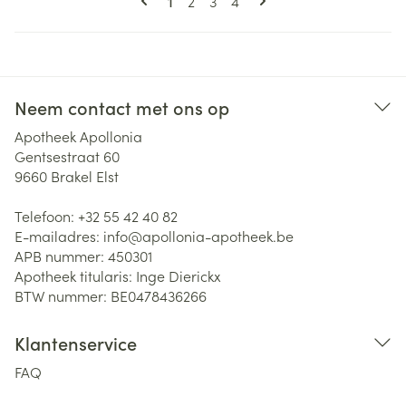
Pagina
Pagina
Pagina
1
2
3
4
Neem contact met ons op
Apotheek Apollonia
Gentsestraat 60
9660
Brakel Elst
Telefoon:
+32 55 42 40 82
E-mailadres:
info@
apollonia-apotheek.be
APB nummer:
450301
Apotheek titularis:
Inge Dierickx
BTW nummer:
BE0478436266
Klantenservice
FAQ