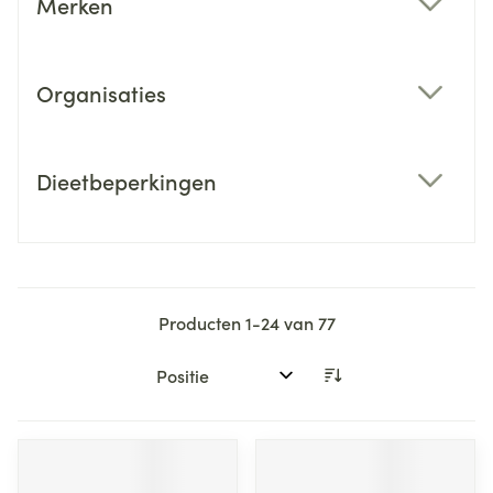
Merken
filter
Organisaties
filter
Dieetbeperkingen
filter
Producten
1
-
24
van
77
Sorteer op: