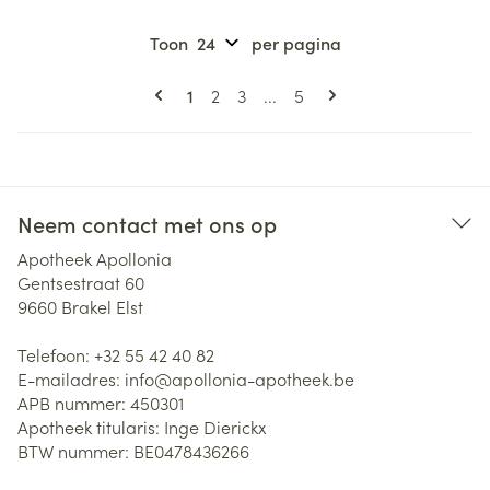
Toon
per pagina
Pagina's
U lees momenteel pagina
Pagina
Pagina
Pagina
1
2
3
...
5
Neem contact met ons op
Apotheek Apollonia
Gentsestraat 60
9660
Brakel Elst
Telefoon:
+32 55 42 40 82
E-mailadres:
info@
apollonia-apotheek.be
APB nummer:
450301
Apotheek titularis:
Inge Dierickx
BTW nummer:
BE0478436266