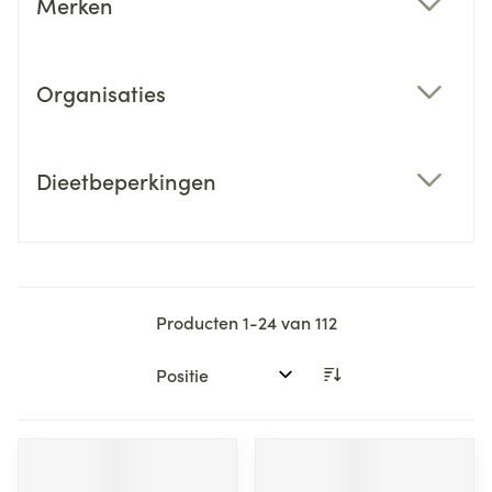
Merken
filter
Organisaties
filter
Dieetbeperkingen
filter
Producten
1
-
24
van
112
Sorteer op: