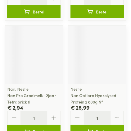
Bestel
Bestel
Nan, Nestle
Nestle
Nan Pro Groeimelk +2jaar
Nan Optipro Hydrolysed
Tetrabrick 1l
Protein 2 800g Nf
€ 2,94
€ 26,99
Aantal
Aantal