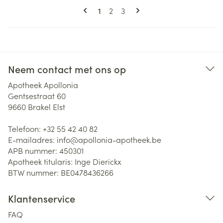
Pagina's
U lees momenteel pagina
Pagina
Pagina
1
2
3
Neem contact met ons op
Apotheek Apollonia
Gentsestraat 60
9660
Brakel Elst
Telefoon:
+32 55 42 40 82
E-mailadres:
info@
apollonia-apotheek.be
APB nummer:
450301
Apotheek titularis:
Inge Dierickx
BTW nummer:
BE0478436266
Klantenservice
FAQ