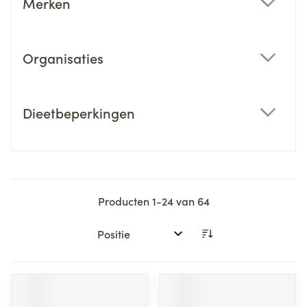
Merken
filter
Organisaties
filter
Dieetbeperkingen
filter
Producten
1
-
24
van
64
Sorteer op: