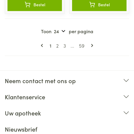
Bestel
Bestel
Toon
per pagina
Pagina's
U lees momenteel pagina
Pagina
Pagina
Pagina
1
2
3
...
59
Neem contact met ons op
Klantenservice
Uw apotheek
Nieuwsbrief