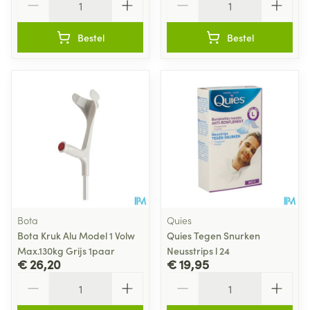
Bestel
Bestel
Bota
Quies
Bota Kruk Alu Model 1 Volw
Quies Tegen Snurken
Max.130kg Grijs 1paar
Neusstrips l 24
€ 26,20
€ 19,95
Aantal
Aantal