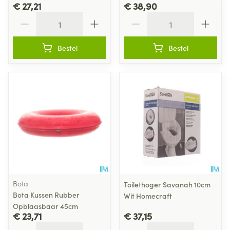
€ 27,21
€ 38,90
Aantal
Aantal
Bestel
Bestel
Bota
Toilethoger Savanah 10cm
Bota Kussen Rubber
Wit Homecraft
Opblaasbaar 45cm
€ 23,71
€ 37,15
Aantal
Aantal