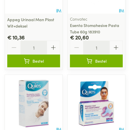
Convatec
Appeg Urinaal Man Plast
Esenta Stomahesive Pasta
Wit+deksel
Tube 60g 183910
€ 10,36
€ 20,60
Aantal
Aantal
Bestel
Bestel