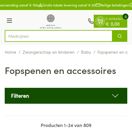
Dia 1 van 1
Ga naar de inhoud
verzending vanaf € 100
Gratis lokale levering vanaf € 50
Veilige betalingen
0
0 artikelen
Menu
€ 0,00
Zoek
Product, merk, categorie...
Home
/
Zwangerschap en kinderen
/
Baby
/
Fopspenen en acc
Fopspenen en accessoires
Filteren
Producten
1
-
24
van
809