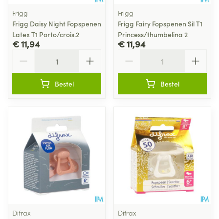
Frigg
Frigg
Frigg Daisy Night Fopspenen
Frigg Fairy Fopspenen Sil T1
Latex T1 Porto/crois.2
Princess/thumbelina 2
€ 11,94
€ 11,94
Aantal
Aantal
Bestel
Bestel
Difrax
Difrax