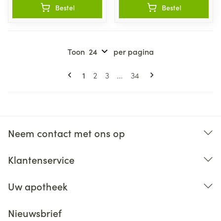
Bestel
Bestel
Toon
per pagina
Pagina's
U lees momenteel pagina
Pagina
Pagina
Pagina
1
2
3
...
34
Neem contact met ons op
Klantenservice
Uw apotheek
Nieuwsbrief