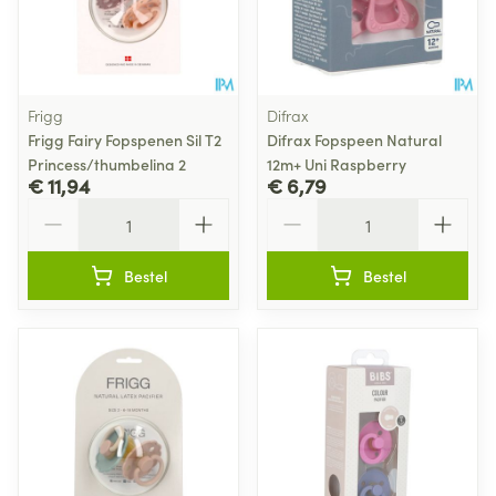
Frigg
Difrax
Frigg Fairy Fopspenen Sil T2
Difrax Fopspeen Natural
Princess/thumbelina 2
12m+ Uni Raspberry
€ 11,94
€ 6,79
Aantal
Aantal
Bestel
Bestel