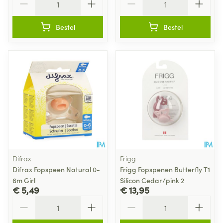
Bestel
Bestel
Difrax
Frigg
Difrax Fopspeen Natural 0-
Frigg Fopspenen Butterfly T1
6m Girl
Silicon Cedar/pink 2
€ 5,49
€ 13,95
Aantal
Aantal