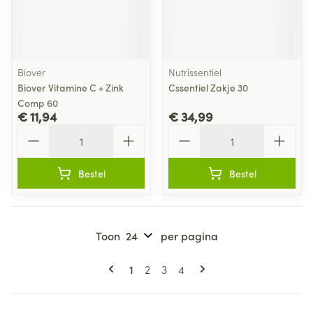
Biover
Nutrissentiel
Biover Vitamine C + Zink
Cssentiel Zakje 30
Comp 60
€ 11,94
€ 34,99
Aantal
Aantal
Bestel
Bestel
Toon
per pagina
Pagina's
U lees momenteel pagina
Pagina
Pagina
Pagina
1
2
3
4