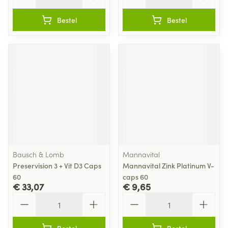
Bestel
Bestel
Bausch & Lomb
Mannavital
Preservision 3 + Vit D3 Caps
Mannavital Zink Platinum V-
60
caps 60
€ 33,07
€ 9,65
Aantal
Aantal