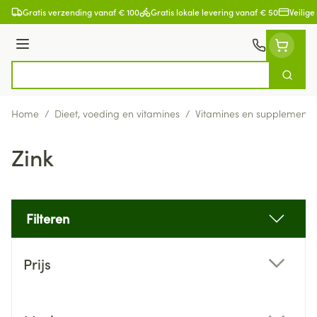
Ga naar de inhoud
Gratis verzending vanaf € 100
Gratis lokale levering vanaf € 50
Veilige
Menu
Zoek
Product, merk, categorie...
Home
/
Dieet, voeding en vitamines
/
Vitamines en supplemente
Zink
Filteren
Doorgaan naar productlijst
Prijs
filter