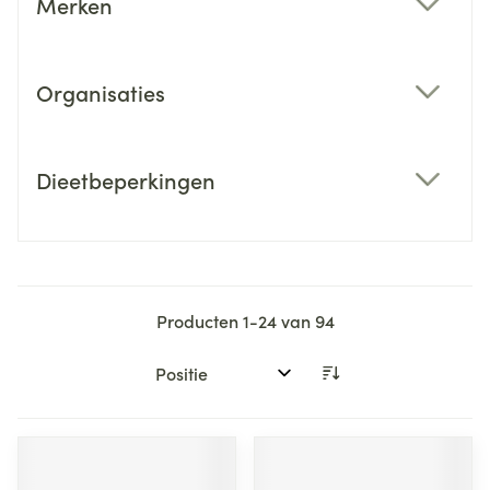
Merken
filter
Organisaties
filter
Dieetbeperkingen
filter
Producten
1
-
24
van
94
Sorteer op: