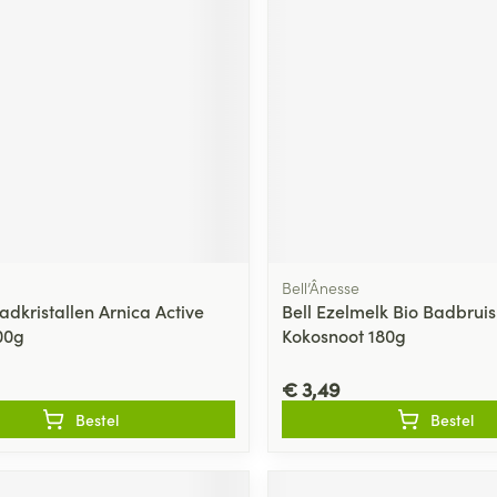
Nagelbijten
Overige diabetes
Accessoires
producten
Nagelversterkend
doorn
Naalden voor
Toon meer
lsel
Hormonaal stelsel
Gynaecolog
insulinespuiten
Toon meer
richten
Zenuwstelsel
Slapelooshe
en stress
 mannen
Make-up
Seksualiteit
hygiene
iten
Sondes, baxters en
Bandages e
rging
Make-up penselen en
catheters
- orthopedi
Condooms e
Immuniteit
verbanden
Allergie
gebruiksvoorwerpen
Sondes
Bell’Ânesse
Intiem welzi
injectie
Eyeliner - oogpotlood
Buik
adkristallen Arnica Active
Bell Ezelmelk Bio Badbrui
ging
Accessoires voor sondes
00g
Kokosnoot 180g
Intieme ver
Mascara
Acne
Oor
Arm
Baxters
Massage
nsulinepen -
Oogschaduw
Elleboog
€ 3,49
Catheters
Toon meer
Toon meer
Bestel
Bestel
Enkel en voe
Afslanken
Homeopath
Toon meer