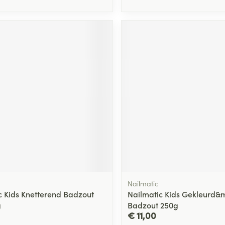
Nailmatic
c Kids Knetterend Badzout
Nailmatic Kids Gekleurd&
g
Badzout 250g
€ 11,00