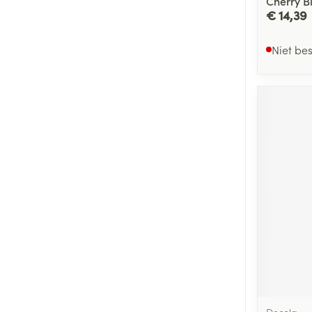
Cherry B
€ 14,39
Niet be
Decola