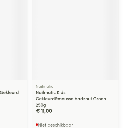
rende
Parfums en
geurproducten
Nailmatic
CBD
 Gekleurd
Nailmatic Kids
Gekleurd&mousse.badzout Groen
250g
€ 11,00
Niet beschikbaar