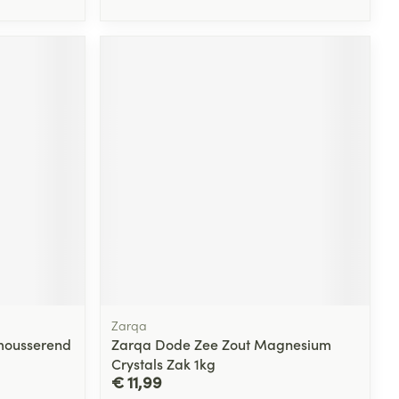
Zarqa
mousserend
Zarqa Dode Zee Zout Magnesium
Crystals Zak 1kg
€ 11,99