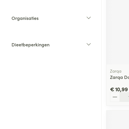
Vitaliteit 50+
Toon submenu voor Vitaliteit 5
Thuiszorg
Plantaardige o
Nagels en hoe
Organisaties
Natuur geneeskunde
Mond
Huid
filter
Toon submenu voor Natuur ge
Batterijen
Droge mond
Ontsmetten en
Thuiszorg en EHBO
Toebehoren
Spijsvertering
desinfecteren
Toon submenu voor Thuiszorg
Dieetbeperkingen
Elektrische tan
Steriel materia
filter
Schimmels
Dieren en insecten
Interdentaal - f
Toon submenu voor Dieren en 
Vacht, huid of 
Koortsblaasjes 
Kunstgebit
Geneesmiddelen
Jeuk
Zarqa
Toon meer
Toon submenu voor Geneesmi
Zarqa Do
€ 10,99
Aantal
Voeten en ben
Aerosoltherapi
zuurstof
Zware benen
Droge voeten, e
Aerosol toestel
kloven
Tabletten
Aerosol access
Blaren
Creme, gel en 