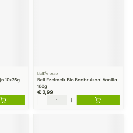
Toon meer
Diagnosetesten en
stress
Vlooien en teken
meetapparatuur
Oren
Mond en keel
Alcoholtest
g
Oordopjes
Zuigtabletten
herapie -
Mond, muil of snavel
Bloeddrukmeter
ls
en -druppels
Oorreiniging
Spray - oplossing
Cholesteroltest
zen
Oordruppels
Hartslagmeter
ulpmiddelen
Bell’Ânesse
Toon meer
jn 10x25g
Bell Ezelmelk Bio Badbruisbal Vanilla
180g
€ 2,99
Aantal
Zonnebescherming
Ergonomie
ning en -
Aambeien
che
s
Aftersun
Ademhaling en zuurstof
je
Lippen
Badkamer