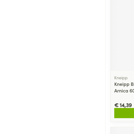
Zuurstof
Eelt
Eksteroog - lik
Ademhalingsste
Toon meer
Spieren en gew
Specifiek voor
Naalden en spu
Lichaamsverzo
Infecties
Spuiten
Deodorant
Kneipp
Oplossing voor 
Kneipp B
Gezichtsverzor
Arnica 6
Naalden
Luizen
Naalden voor i
€ 14,39
pennaalden
Diagnostica
Toon meer