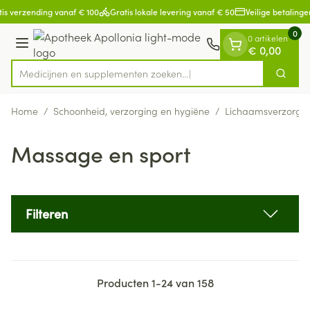
Dia 1 van 1
Ga naar de inhoud
is verzending vanaf € 100
Gratis lokale levering vanaf € 50
Veilige betalingen
0
0 artikelen
Menu
€ 0,00
Medicijnen en supplementen zoeken..
Zoek
Product, merk, categorie...
Home
/
Schoonheid, verzorging en hygiëne
/
Lichaamsverzorgi
Massage en sport
Filteren
Producten
1
-
24
van
158