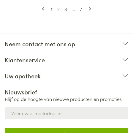
Pagina's
U lees momenteel pagina
Pagina
Pagina
Pagina
1
2
3
...
7
Neem contact met ons op
Klantenservice
Uw apotheek
Nieuwsbrief
Blijf op de hoogte van nieuwe producten en promoties
E-mail adres