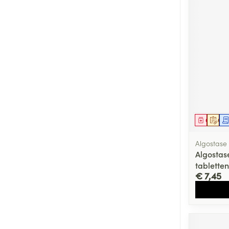
Genees
Op 
Algostase
Algostas
tabletten
€ 7,45