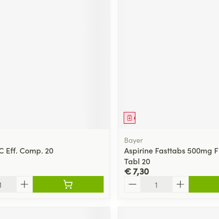
middel
Geneesmiddel
Bayer
C Eff. Comp. 20
Aspirine Fasttabs 500mg 
Tabl 20
€ 7,30
Aantal