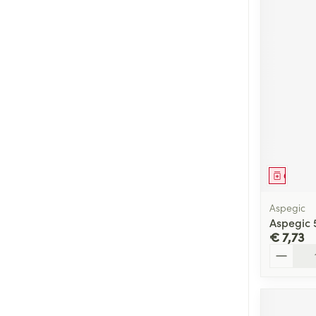
Genees
Aspegic
Aspegic 
€ 7,73
Aantal