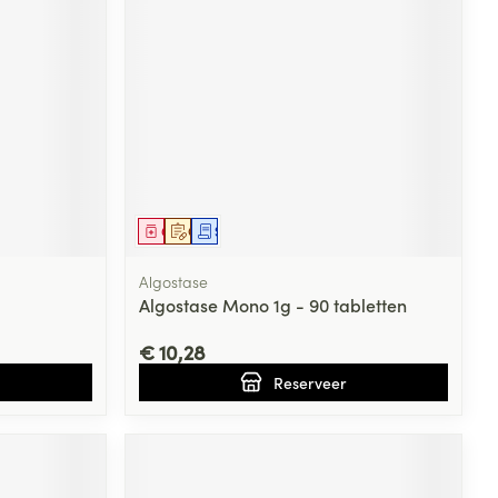
rende
Parfums en
geurproducten
Geneesmiddel
Op voorschrift
Schriftelijke aanvraag
Algostase
Algostase Mono 1g - 90 tabletten
€ 10,28
CBD
Reserveer