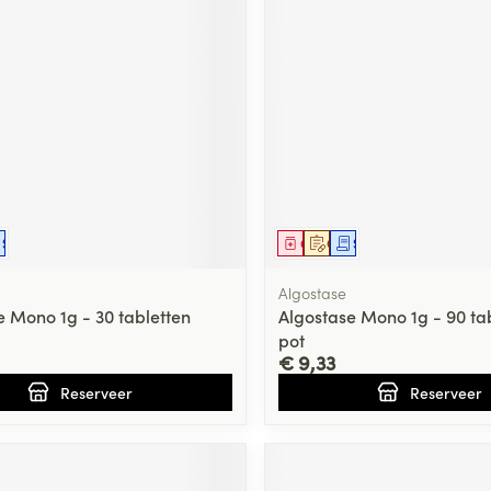
middel
voorschrift
Schriftelijke aanvraag
Geneesmiddel
Op voorschrift
Schriftelijke aanvraag
Algostase
e Mono 1g - 30 tabletten
Algostase Mono 1g - 90 tab
pot
€ 9,33
Reserveer
Reserveer