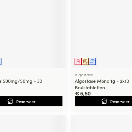
ging
Supplementen
Insectenwe
Mondmaskers
middelen
ssen
 -
id
d
middel
voorschrift
Schriftelijke aanvraag
Geneesmiddel
Op voorschrift
Schriftelijke aanvraag
Algostase
se 500mg/50mg - 30
Algostase Mono 1g - 2x10
Bruistabletten
€ 5,50
Zelfbruiner
Scheren
Reserveer
Reserveer