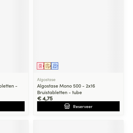
Geneesmiddel
Op voorschrift
Schriftelijke aanvraag
Algostase
letten -
Algostase Mono 500 - 2x16
Bruistabletten - tube
€ 4,75
Reserveer