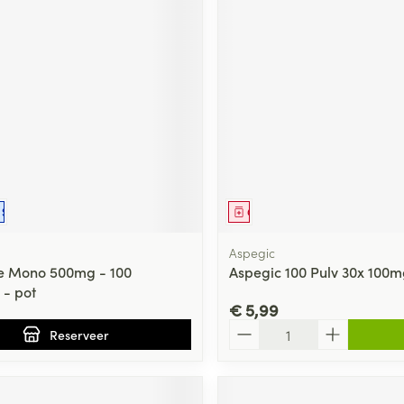
middel
voorschrift
Schriftelijke aanvraag
Geneesmiddel
Aspegic
e Mono 500mg - 100
Aspegic 100 Pulv 30x 100m
 - pot
€ 5,99
Aantal
Reserveer