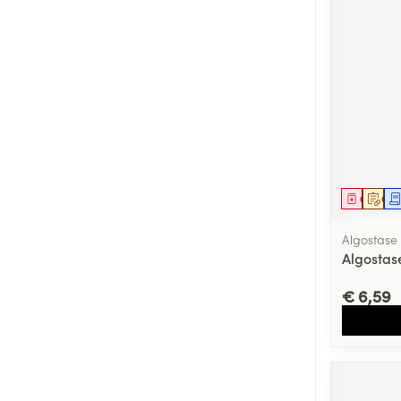
Genees
Op 
Algostase
Algostas
€ 6,59