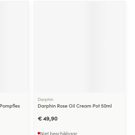
rende
Parfums en
geurproducten
CBD
Darphin
 Pompfles
Darphin Rose Oil Cream Pot 50ml
€ 49,90
Niet beschikbaar