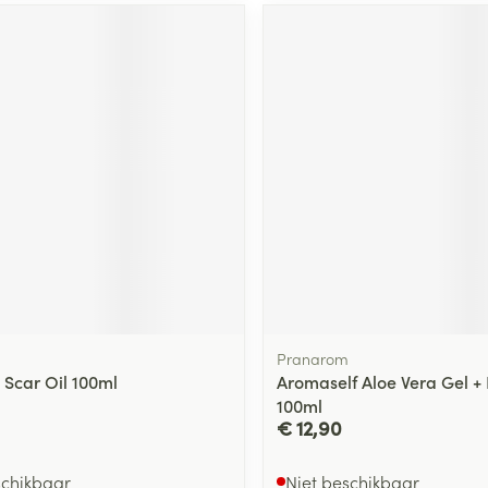
ging
Supplementen
Insectenwe
Mondmaskers
middelen
ssen
 -
id
d
Zelfbruiner
Scheren
Pranarom
 Scar Oil 100ml
Aromaself Aloe Vera Gel +
100ml
€ 12,90
schikbaar
Niet beschikbaar