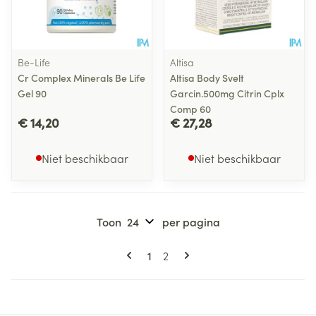
Be-Life
Altisa
Cr Complex Minerals Be Life
Altisa Body Svelt
Gel 90
Garcin.500mg Citrin Cplx
Comp 60
€ 14,20
€ 27,28
Niet beschikbaar
Niet beschikbaar
Toon
per pagina
Pagina's
U lees momenteel pagina
Pagina
1
2