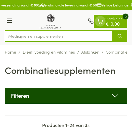
Dia 1 van 1
Ga naar de inhoud
 verzending vanaf € 100
Gratis lokale levering vanaf € 50
Veilige betalingen
0
0 artikelen
Menu
€ 0,00
Medicijne
Zoek
Product, merk, categorie...
Home
/
Dieet, voeding en vitamines
/
Afslanken
/
Combinaties
Combinatiesupplementen
Filteren
Producten
1
-
24
van
34