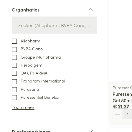
Aerosol toestel
kloven
Tabletten
Organisaties
Aerosol access
Blaren
Creme, gel en 
filter
Zuurstof
Eelt
Eksteroog - lik
Ademhalingsste
Allopharm
Toon meer
BVBA Gano
Groupe Multipharma
Spieren en gew
Herbalgem
Specifiek voor
OAK PHARMA
Naalden en spu
Lichaamsverzo
Pranarom International
Infecties
Spuiten
Puressenti
Deodorant
Purasana
Puressen
Oplossing voor 
Puressentiel Benelux
Gezichtsverzor
Gel 80ml
Naalden
€ 21,27
Luizen
Toon meer
Aantal
Naalden voor i
pennaalden
Diagnostica
Dieetbeperkingen
Toon meer