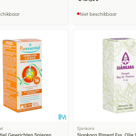
schikbaar
Niet beschikbaar
el
Sjankara
tiel Gewrichten Spieren
Sjankara Piment Ess. Olie 