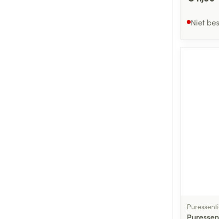
Niet be
Puressenti
Puressen