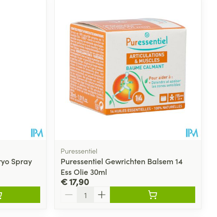
rende
Parfums en
geurproducten
Puressentiel
ryo Spray
Puressentiel Gewrichten Balsem 14
Ess Olie 30ml
CBD
€ 17,90
Aantal