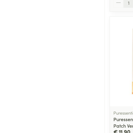
Aantal
Puressenti
Puressen
Patch Ve
€ 11,90