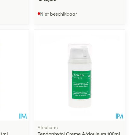
Niet beschikbaar
Allopharm
11ml
Tendophytol Creme A/douleurs 100ml