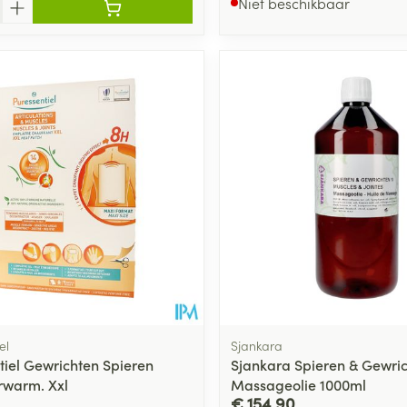
Niet beschikbaar
el
Sjankara
tiel Gewrichten Spieren
Sjankara Spieren & Gewri
rwarm. Xxl
Massageolie 1000ml
€ 154,90