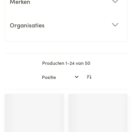
Merken
filter
Organisaties
filter
Producten
1
-
24
van
50
Sorteer op: