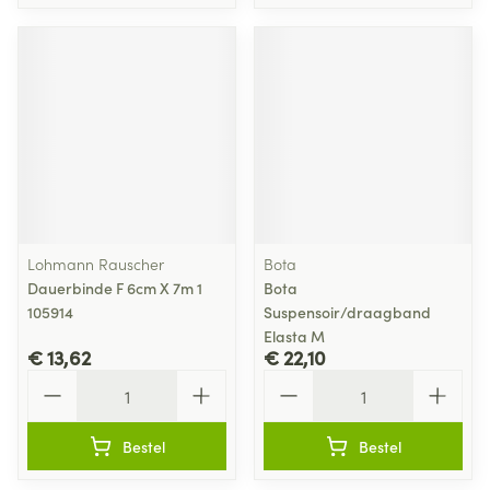
Lohmann Rauscher
Bota
Dauerbinde F 6cm X 7m 1
Bota
105914
Suspensoir/draagband
Elasta M
€ 13,62
€ 22,10
Aantal
Aantal
Bestel
Bestel