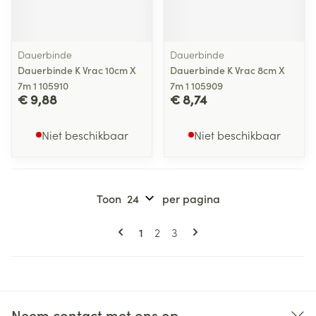
Dauerbinde
Dauerbinde
Dauerbinde K Vrac 10cm X
Dauerbinde K Vrac 8cm X
7m 1 105910
7m 1 105909
€ 9,88
€ 8,74
Niet beschikbaar
Niet beschikbaar
Toon
per pagina
Pagina's
U lees momenteel pagina
Pagina
Pagina
1
2
3
Neem contact met ons op