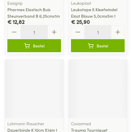
Easigrip
Leukoplast
Pharmex Elastisch Buis
Leukotape K Kleefwindel
Steunverband B 6,25cmx1m
Elast Blauw 5,0cmx5m 1
€ 12,82
€ 25,90
Aantal
Aantal
Bestel
Bestel
Lohmann Rauscher
Covarmed
Dauerbinde K 10cm X14m 1
Trauma Tourniquet