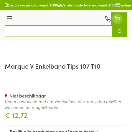
Ga naar de inhoud
Gratis verzending vanaf € 100
Gratis lokale levering vanaf € 50
Veilige
Menu
Zoek
Product, merk, categorie...
Marque V Enkelband Tips 107 T10
Marque V Enkelband Tips 107 
Niet beschikbaar
Neem contact op met ons via telefoon of e-mail, dan bekijken
we samen de mogelijkheden.
€ 12,72
Bekijk alle producten van Marque Verte