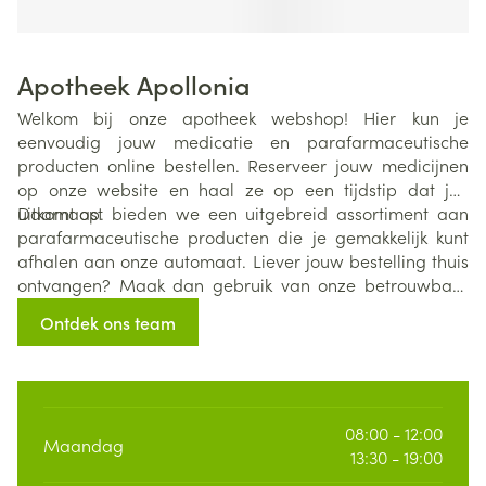
Apotheek Apollonia
Welkom bij onze apotheek webshop! Hier kun je
eenvoudig jouw medicatie en parafarmaceutische
producten online bestellen. Reserveer jouw medicijnen
op onze website en haal ze op een tijdstip dat jou
uitkomt op.
Daarnaast bieden we een uitgebreid assortiment aan
parafarmaceutische producten die je gemakkelijk kunt
afhalen aan onze automaat. Liever jouw bestelling thuis
ontvangen? Maak dan gebruik van onze betrouwbare
thuisleveringsservice via Bpost. Gezondheid en gemak
Ontdek ons team
binnen handbereik!
08:00 - 12:00
Maandag
13:30 - 19:00