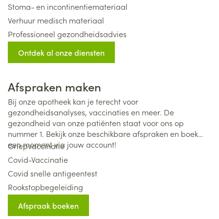
Stoma- en incontinentiemateriaal
Verhuur medisch materiaal
Professioneel gezondheidsadvies
Zwangerschapsbegeleiding
Ontdek al onze diensten
Homeopathie
Voedingssuplementen
Afspraken maken
Bij onze apotheek kan je terecht voor
gezondheidsanalyses, vaccinaties en meer. De
gezondheid van onze patiënten staat voor ons op
nummer 1. Bekijk onze beschikbare afspraken en boek
een moment via jouw account!
Griepvaccinatie
Covid-Vaccinatie
Covid snelle antigeentest
Rookstopbegeleiding
Afspraak boeken