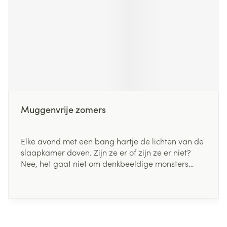
Muggenvrije zomers
Elke avond met een bang hartje de lichten van de
slaapkamer doven. Zijn ze er of zijn ze er niet?
Nee, het gaat niet om denkbeeldige monsters
onder ons bed. Het gaat om de meest gehate
insecten: muggen. Elke nacht opnieuw leveren
gezinnen een strijd tegen een bijna onzichtbare
maar luidruchtige vijand. Gelukkig is het mogelijk
om je huis vrijwel muggenvrij te maken - en hoe je