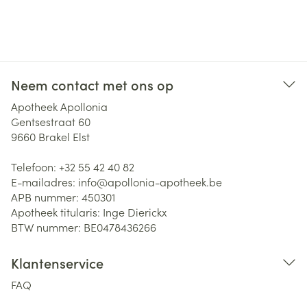
dat doet, leggen we in dit artikel uit.
Neem contact met ons op
Apotheek Apollonia
Gentsestraat 60
9660
Brakel Elst
Telefoon:
+32 55 42 40 82
E-mailadres:
info@
apollonia-apotheek.be
APB nummer:
450301
Apotheek titularis:
Inge Dierickx
BTW nummer:
BE0478436266
Klantenservice
FAQ