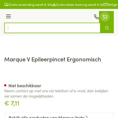
Ga naar de inhoud
Gratis verzending vanaf € 100
Gratis lokale levering vanaf € 50
Veilige
Menu
Zoek
Product, merk, categorie...
Marque V Epileerpincet Ergonomisch
Marque V Epileerpincet Ergo
Niet beschikbaar
Neem contact op met ons via telefoon of e-mail, dan bekijken
we samen de mogelijkheden.
€ 7,11
Bekijk alle producten van Marque Verte