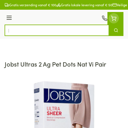
Ga naar de inhoud
Gratis verzending vanaf € 100
Gratis lokale levering vanaf € 50
Veilige
Menu
Zoek
Product, merk, categorie...
Jobst Ultras 2 Ag Pet Dots Nat Vi Pair