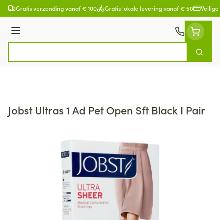
Ga naar de inhoud
Gratis verzending vanaf € 100
Gratis lokale levering vanaf € 50
Veilige
Menu
Zoek
Product, merk, categorie...
Jobst Ultras 1 Ad Pet Open Sft Black I Pair