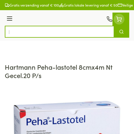
Ga naar de inhoud
Gratis verzending vanaf € 100
Gratis lokale levering vanaf € 50
Veilige
Menu
Zoek
Product, merk, categorie...
Hartmann Peha-lastotel 8cmx4m Nt
Gecel.20 P/s