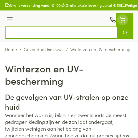
Ga naar de inhoud
Gratis verzending vanaf € 100
Gratis lokale levering vanaf € 50
Veilige
Menu
Zoek
Product, merk, categorie...
Home
/
Gezondheidsnieuws
/
Winterzon en UV-bescherming
Winterzon en UV-
bescherming
De gevolgen van UV-stralen op onze
huid
Wanneer het warm is, bikini's en zwemshorts de meest
gedragen kleding zijn en de zon laat ondergaat,
twijfelen weinigen aan het belang van
zonnebescherming. Maar, hoe zit dat nu precies tijdens