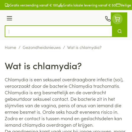
Ga naar de inhoud
Gratis verzending vanaf € 100
Gratis lokale levering vanaf € 50
Veilige
Menu
Zoek
Product, merk, categorie...
Home
/
Gezondheidsnieuws
/
Wat is chlamydia?
Wat is chlamydia?
Chlamydia is een seksueel overdraagbare infectie (soi),
veroorzaakt door de bacterie Chlamydia trachomatis.
Chlamydia is erg besmettelijk en de overdracht
gebeurtdoor seksueel contact. De bacterie zit in het
slijmvlies van de vagina, penis of anus van iemand die
ermee besmet is. Orale seks houdt eveneens risico in.
Zodra er contact is tussen mond en geslachtsdelen kan
iemand chlamydia overdragen of krijgen.
De aandoening komt vaak voor bij jonge vrouwen, maar