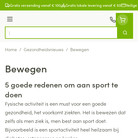
Ga naar de inhoud
Gratis verzending vanaf € 100
Gratis lokale levering vanaf € 50
Veilige
Menu
Zoek
Product, merk, categorie...
Home
/
Gezondheidsnieuws
/
Bewegen
Bewegen
5 goede redenen om aan sport te
doen
Fysische activiteit is een must voor een goede
gezondheid, het voorkomt ziekten. Het is bewezen dat
zelfs als men ziek is, men best aan sport doet.
Bijvoorbeeld is een sportactiviteit heel heilzaam bij