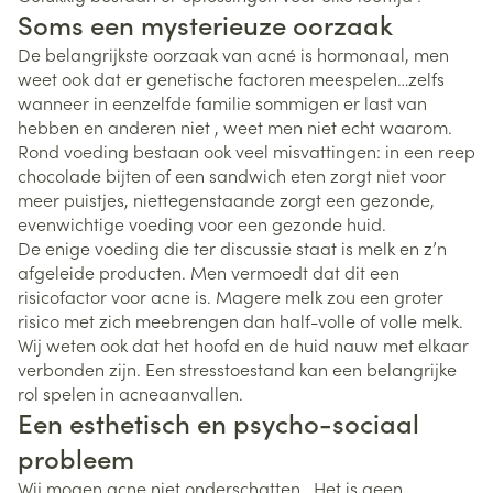
Soms een mysterieuze oorzaak
De belangrijkste oorzaak van acné is hormonaal, men
weet ook dat er genetische factoren meespelen…zelfs
wanneer in eenzelfde familie sommigen er last van
hebben en anderen niet , weet men niet echt waarom.
Rond voeding bestaan ook veel misvattingen: in een reep
chocolade bijten of een sandwich eten zorgt niet voor
meer puistjes, niettegenstaande zorgt een gezonde,
evenwichtige voeding voor een gezonde huid.
De enige voeding die ter discussie staat is melk en z’n
afgeleide producten. Men vermoedt dat dit een
risicofactor voor acne is. Magere melk zou een groter
risico met zich meebrengen dan half-volle of volle melk.
Wij weten ook dat het hoofd en de huid nauw met elkaar
verbonden zijn. Een stresstoestand kan een belangrijke
rol spelen in acneaanvallen.
Een esthetisch en psycho-sociaal
probleem
Wij mogen acne niet onderschatten . Het is geen