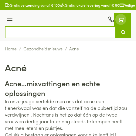
Ga naar de inhoud
Gratis verzending vanaf € 100
Gratis lokale levering vanaf € 50
Veilige
Menu
Zoek
Product, merk, categorie...
Home
/
Gezondheidsnieuws
/
Acné
Acné
Acne…misvattingen en echte
oplossingen
In onze jeugd vertelde men ons dat acne een
tienerkwaal was en dat die vanzelf na de pubertijd zou
verdwijnen . Nochtans is het zo dat één op de twee
vrouwen dertig jaar later nog steeds te kampen heeft
met mee-eters en puistjes.
Gelukkig bestaan er oplossingen voor elke leeftijd !