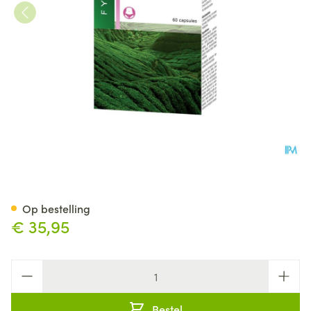
Fytostar Egcg Line Caps 60
Op bestelling
€ 35,95
Aantal
Bestel