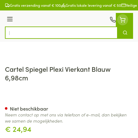
Ga naar de inhoud
Gratis verzending vanaf € 100
Gratis lokale levering vanaf € 50
Veilige
Menu
Zoek
Product, merk, categorie...
Cartel Spiegel Plexi Vierkant Blauw
6,98cm
Cartel Spiegel Plexi Vierkant
Niet beschikbaar
Neem contact op met ons via telefoon of e-mail, dan bekijken
we samen de mogelijkheden.
€ 24,94