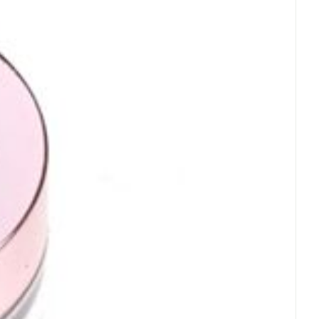
rende
Parfums en
geurproducten
CBD