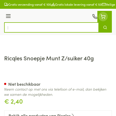
Ga naar de inhoud
Gratis verzending vanaf € 100
Gratis lokale levering vanaf € 50
Veilige
Menu
Zoek
Product, merk, categorie...
Ricqles Snoepje Munt Z/suiker 40g
Ricqles Snoepje Munt Z/suike
Niet beschikbaar
Neem contact op met ons via telefoon of e-mail, dan bekijken
we samen de mogelijkheden.
€ 2,40
Bekijk alle producten van Ricqles